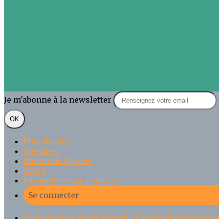
Je m'abonne à la newsletter
OK
Plan du site
Licences
Mentions légales
CGUV
Paramétrer vos cookies
Se connecter
Propulsé par AssoConnect, le logiciel des associa